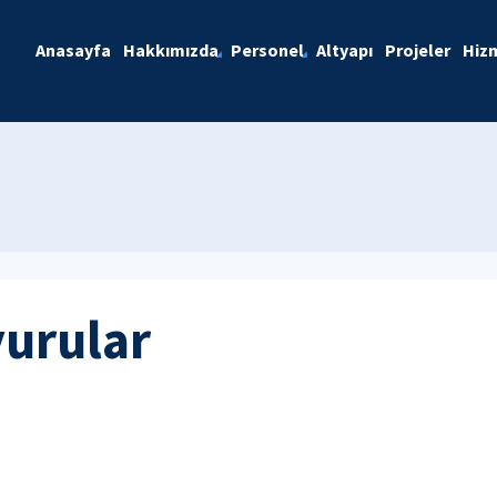
Anasayfa
Hakkımızda
Personel
Altyapı
Projeler
Hiz
yurular