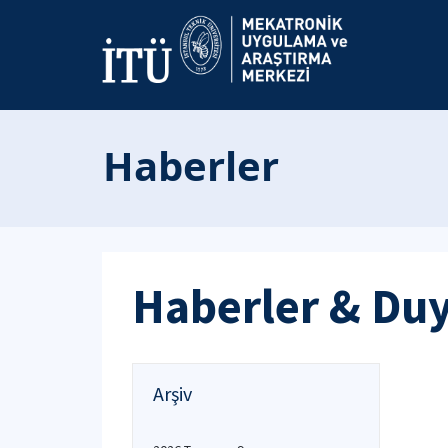
Haberler
Haberler & Du
Arşiv